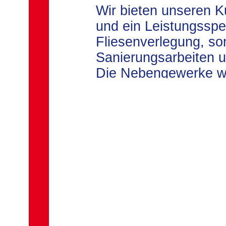
Wir bieten unseren 
und ein Leistungsspe
Fliesenverlegung, s
Sanierungsarbeiten 
Die Nebengewerke w
die im Altbau häufig 
Unsere Kunden brau
mehr zu kümmern.
Die Vorteile liegen a
zeitoptimierte Auftr
Elektroarbeiten gibt 
Fachbetrieben aus d